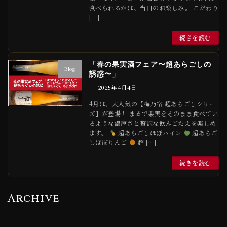
食べられるかは、当日のお楽しみ。 こだわり
[…]
続きを読む
「春の果実酒フェア〜超あらごしの
Blog
誘惑〜」
2025年4月4日
4月は、大人気の【梅乃宿 超あらごしシリー
ズ】が登場！ まるで果実をそのまま食べてい
るような濃厚さと贅沢な飲みごたえを楽しめ
ます。
超あらごしほぼパイン
超あらご
しほぼりんご
超 […]
続きを読む
Archive