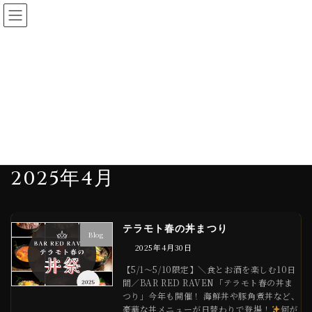
コ
ナ
ン
ビ
テ
ゲ
ン
ー
NEWS
ツ
シ
へ
ョ
ス
ン
HOME
NEWS
2025年4月
キ
に
ッ
移
2025年4月
プ
動
テラモト春の丼まつり
Blog
2025年4月30日
【5/1〜5/10限定】＼食とお酒を楽しむ10日
間／BAR RED RAVEN「テラモト春の丼ま
つり」今年も開催！ 海鮮丼や豚角煮丼など、
豪華な丼メニューが日替わりで登場！
何が