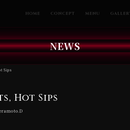
HOME
CONCEPT
MENU
GALLER
NEWS
t Sips
s, Hot Sips
eramoto.D