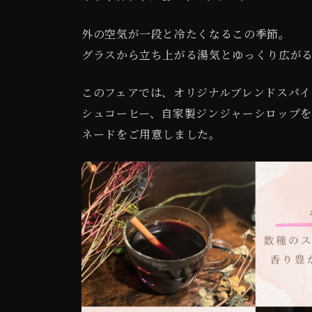
新
日
外の空気が一段と冷たくなるこの季節。
時
グラスから立ち上がる湯気とゆっくり広が
:
このフェアでは、オリジナルブレンドスパイ
シュコーヒー、自家製ジンジャーシロップを
ネードをご用意しました。