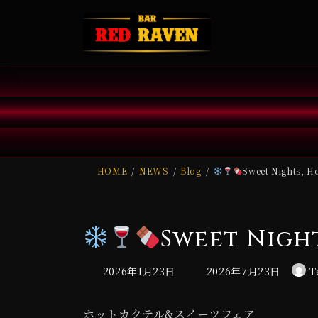
コ
ナ
ン
ビ
テ
ゲ
ン
ー
ツ
シ
へ
ョ
ス
ン
キ
に
HOME
NEWS
Blog
Sweet Nights, Ho
ッ
移
プ
動
Sweet Night
最
2026年1月23日
2026年7月23日
T
終
更
ホットカクテル&スイーツフェア