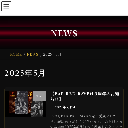
コ
ナ
ン
ビ
テ
ゲ
ン
ー
NEWS
ツ
シ
へ
ョ
ス
ン
HOME
NEWS
2025年5月
キ
に
ッ
移
2025年5月
プ
動
【BAR RED RAVEN 3周年のお知
Blog
らせ】
2025年5月24日
いつもBAR RED RAVENをご愛顧いただ
き、誠にありがとうございます。 おかげさま
で当店は2025年6月1日で3周年を迎えること